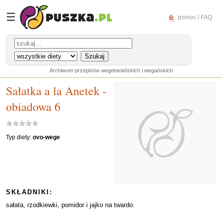
☰
pomoc / FAQ
Archiwum przepisów wegetariańskich i wegańskich
Sałatka a la Anetek -
obiadowa 6
Typ diety:
ovo-wege
SKŁADNIKI:
sałata, rzodkiewki, pomidor i jajko na twardo.