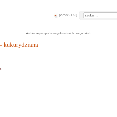
pomoc / FAQ
Archiwum przepisów wegetariańskich i wegańskich
 - kukurydziana
a