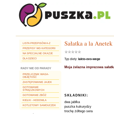
Sałatka a la Anetek
LISTA PRZEPISÓW A-Z
PRZEPISY WG KATEGORII
NA SPECJALNE OKAZJE
DLA DZIECI
Typ diety:
lakto-ovo-wege
Moja żelazna imprezowa sałatk
RADY NIE OD PARADY
PRZELICZNIK WAGA-
OBJĘTOŚĆ
ZASTĘPOWANIE JAJEK
GOTOWANIE
STRĄCZKOWYCH
SKŁADNIKI:
GOTOWANIE ZBÓŻ
KIEŁKI - HODOWLA
dwa jabłka
KOTLETOWY SAMOUCZEK
puszka kukurydzy
trochę żółtego sera