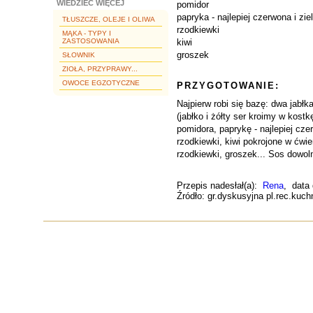
WIEDZIEĆ WIĘCEJ
pomidor
papryka - najlepiej czerwona i zie
TŁUSZCZE, OLEJE I OLIWA
rzodkiewki
MĄKA - TYPY I
ZASTOSOWANIA
kiwi
groszek
SŁOWNIK
ZIOŁA, PRZYPRAWY...
OWOCE EGZOTYCZNE
PRZYGOTOWANIE:
Najpierw robi się bazę: dwa jabłk
(jabłko i żółty ser kroimy w kost
pomidora, paprykę - najlepiej czer
rzodkiewki, kiwi pokrojone w ćwier
rzodkiewki, groszek... Sos dowol
Przepis nadesłał(a):
Rena
, data
Źródło: gr.dyskusyjna pl.rec.kuc