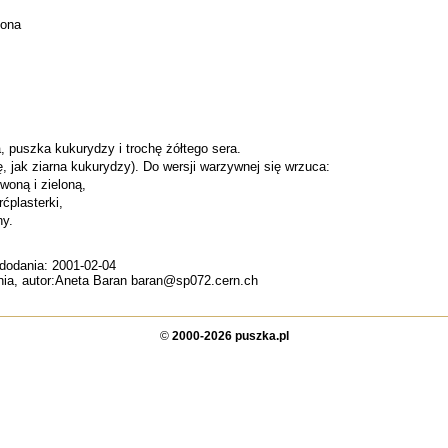
lona
a, puszka kukurydzy i trochę żółtego sera.
kę, jak ziarna kukurydzy). Do wersji warzywnej się wrzuca:
woną i zieloną,
ćplasterki,
ny.
 dodania: 2001-02-04
hnia, autor:Aneta Baran baran@sp072.cern.ch
©
2000-2026 puszka.pl