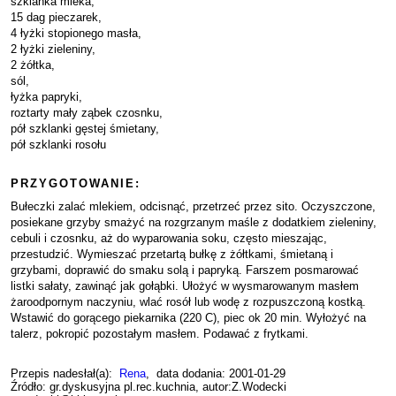
szklanka mleka,
15 dag pieczarek,
4 łyżki stopionego masła,
2 łyżki zieleniny,
2 żółtka,
sól,
łyżka papryki,
roztarty mały ząbek czosnku,
pół szklanki gęstej śmietany,
pół szklanki rosołu
PRZYGOTOWANIE:
Bułeczki zalać mlekiem, odcisnąć, przetrzeć przez sito. Oczyszczone,
posiekane grzyby smażyć na rozgrzanym maśle z dodatkiem zieleniny,
cebuli i czosnku, aż do wyparowania soku, często mieszając,
przestudzić. Wymieszać przetartą bułkę z żółtkami, śmietaną i
grzybami, doprawić do smaku solą i papryką. Farszem posmarować
listki sałaty, zawinąć jak gołąbki. Ułożyć w wysmarowanym masłem
żaroodpornym naczyniu, wlać rosół lub wodę z rozpuszczoną kostką.
Wstawić do gorącego piekarnika (220 C), piec ok 20 min. Wyłożyć na
talerz, pokropić pozostałym masłem. Podawać z frytkami.
Przepis nadesłał(a):
Rena
, data dodania: 2001-01-29
Źródło: gr.dyskusyjna pl.rec.kuchnia, autor:Z.Wodecki