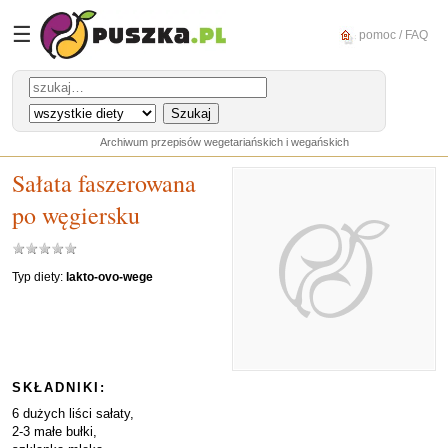
☰
pomoc / FAQ
Archiwum przepisów wegetariańskich i wegańskich
Sałata faszerowana
po węgiersku
Typ diety:
lakto-ovo-wege
SKŁADNIKI:
6 dużych liści sałaty,
2-3 małe bułki,