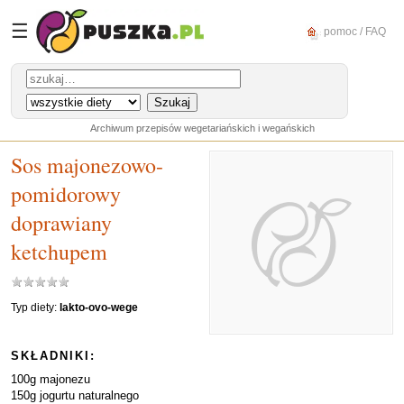
☰
pomoc / FAQ
Archiwum przepisów wegetariańskich i wegańskich
Sos majonezowo-
pomidorowy
doprawiany
ketchupem
Typ diety:
lakto-ovo-wege
SKŁADNIKI:
100g majonezu
150g jogurtu naturalnego