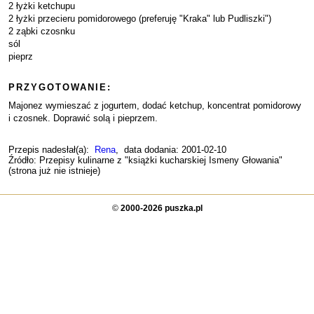
2 łyżki ketchupu
2 łyżki przecieru pomidorowego (preferuję "Kraka" lub Pudliszki")
2 ząbki czosnku
sól
pieprz
PRZYGOTOWANIE:
Majonez wymieszać z jogurtem, dodać ketchup, koncentrat pomidorowy
i czosnek. Doprawić solą i pieprzem.
Przepis nadesłał(a):
Rena
, data dodania: 2001-02-10
Źródło: Przepisy kulinarne z "książki kucharskiej Ismeny Głowania"
(strona już nie istnieje)
©
2000-2026 puszka.pl