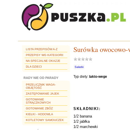
Surówka owocowo-w
LISTA PRZEPISÓW A-Z
PRZEPISY WG KATEGORII
NA SPECJALNE OKAZJE
DLA DZIECI
Sałatki
Typ diety:
lakto-wege
RADY NIE OD PARADY
PRZELICZNIK WAGA-
OBJĘTOŚĆ
ZASTĘPOWANIE JAJEK
GOTOWANIE
STRĄCZKOWYCH
SKŁADNIKI:
GOTOWANIE ZBÓŻ
KIEŁKI - HODOWLA
1/2 banana
KOTLETOWY SAMOUCZEK
1/2 jabłka
1/2 marchewki