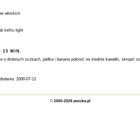
ów włoskich
b kefiru light
 15 MIN.
ce o drobnych oczkach, jabłka i banana pokroić na średnie kawałki, skropić 
 dodania: 2000-07-12
©
2000-2026 puszka.pl