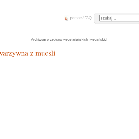
pomoc / FAQ
Archiwum przepisów wegetariańskich i wegańskich
arzywna z muesli