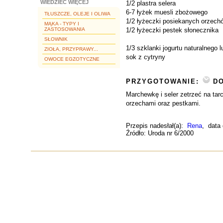
WIEDZIEĆ WIĘCEJ
1/2 plastra selera
6-7 łyżek muesli zbożowego
TŁUSZCZE, OLEJE I OLIWA
1/2 łyżeczki posiekanych orzech
MĄKA - TYPY I
ZASTOSOWANIA
1/2 łyżeczki pestek słonecznika
SŁOWNIK
1/3 szklanki jogurtu naturalnego lu
ZIOŁA, PRZYPRAWY...
sok z cytryny
OWOCE EGZOTYCZNE
PRZYGOTOWANIE:
DO
Marchewkę i seler zetrzeć na tar
orzechami oraz pestkami.
Przepis nadesłał(a):
Rena
, data
Źródło: Uroda nr 6/2000