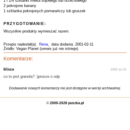
1 i 1/4 szklanki mleka sojowego lub orzechowego
2 pokrojone banany
1 szklanka pokrojonych pomarańczy lub gruszek
PRZYGOTOWANIE:
Wszystkie produkty wymieszać razem.
Przepis nadesłał(a):
Rena
, data dodania: 2001-02-11
Źródło: Vegan Planet (serwis już nie istnieje)
Komentarze:
klisza
2005-11-01
co to jest granola? :)prosze o odp
Dodawanie nowych komentarzy nie jest dostępne w wersji archiwalnej.
©
2000-2026 puszka.pl