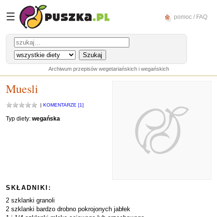
☰
pomoc / FAQ
Archiwum przepisów wegetariańskich i wegańskich
Muesli
|
KOMENTARZE [1]
Typ diety:
wegańska
SKŁADNIKI:
2 szklanki granoli
2 szklanki bardzo drobno pokrojonych jabłek