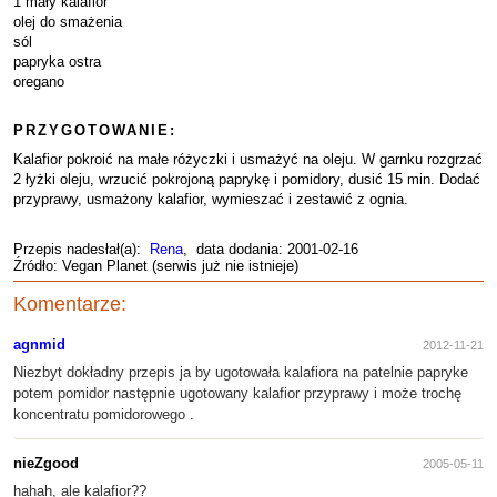
1 mały kalafior
olej do smażenia
sól
papryka ostra
oregano
PRZYGOTOWANIE:
Kalafior pokroić na małe różyczki i usmażyć na oleju. W garnku rozgrzać
2 łyżki oleju, wrzucić pokrojoną paprykę i pomidory, dusić 15 min. Dodać
przyprawy, usmażony kalafior, wymieszać i zestawić z ognia.
Przepis nadesłał(a):
Rena
, data dodania: 2001-02-16
Źródło: Vegan Planet (serwis już nie istnieje)
Komentarze:
agnmid
2012-11-21
Niezbyt dokładny przepis ja by ugotowała kalafiora na patelnie papryke
potem pomidor następnie ugotowany kalafior przyprawy i może trochę
koncentratu pomidorowego .
nieZgood
2005-05-11
hahah, ale kalafior??