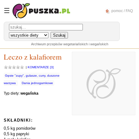
☰
pomoc / FAQ
Archiwum przepisów wegetariańskich i wegańskich
Leczo z kalafiorem
|
KOMENTARZE [3]
Gęste "zupy", gulasze, curry, duszone
warzywa
Dania jednogarnkowe
Typ diety:
wegańska
SKŁADNIKI:
0,5 kg pomidorów
0,5 kg papryki