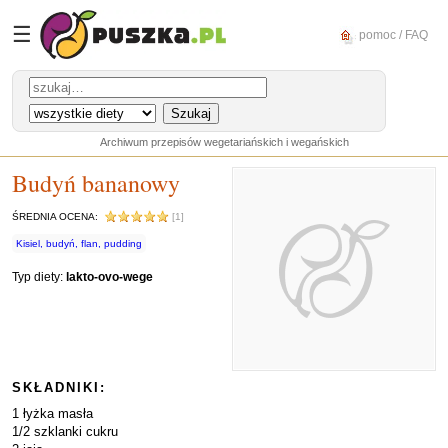
☰
pomoc / FAQ
Archiwum przepisów wegetariańskich i wegańskich
Budyń bananowy
ŚREDNIA OCENA:
[1]
Kisiel, budyń, flan, pudding
Typ diety:
lakto-ovo-wege
SKŁADNIKI:
1 łyżka masła
1/2 szklanki cukru