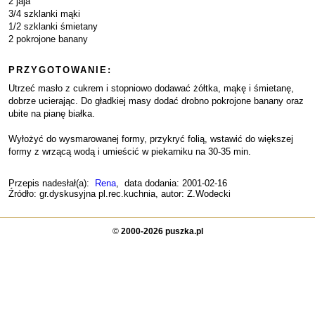
2 jaja
3/4 szklanki mąki
1/2 szklanki śmietany
2 pokrojone banany
PRZYGOTOWANIE:
Utrzeć masło z cukrem i stopniowo dodawać żółtka, mąkę i śmietanę,
dobrze ucierając. Do gładkiej masy dodać drobno pokrojone banany oraz
ubite na pianę białka.
Wyłożyć do wysmarowanej formy, przykryć folią, wstawić do większej
formy z wrzącą wodą i umieścić w piekarniku na 30-35 min.
Przepis nadesłał(a):
Rena
, data dodania: 2001-02-16
Źródło: gr.dyskusyjna pl.rec.kuchnia, autor: Z.Wodecki
©
2000-2026 puszka.pl