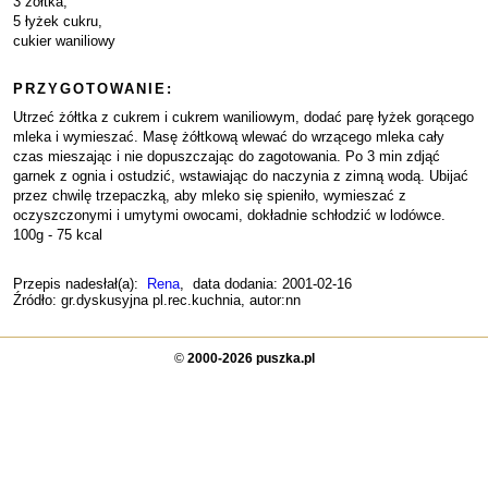
3 żółtka,
5 łyżek cukru,
cukier waniliowy
PRZYGOTOWANIE:
Utrzeć żółtka z cukrem i cukrem waniliowym, dodać parę łyżek gorącego
mleka i wymieszać. Masę żółtkową wlewać do wrzącego mleka cały
czas mieszając i nie dopuszczając do zagotowania. Po 3 min zdjąć
garnek z ognia i ostudzić, wstawiając do naczynia z zimną wodą. Ubijać
przez chwilę trzepaczką, aby mleko się spieniło, wymieszać z
oczyszczonymi i umytymi owocami, dokładnie schłodzić w lodówce.
100g - 75 kcal
Przepis nadesłał(a):
Rena
, data dodania: 2001-02-16
Źródło: gr.dyskusyjna pl.rec.kuchnia, autor:nn
©
2000-2026 puszka.pl