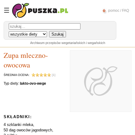
☰
pomoc / FAQ
Archiwum przepisów wegetariańskich i wegańskich
Zupa mleczno-
owocowa
ŚREDNIA OCENA:
[1]
Typ diety:
lakto-ovo-wege
SKŁADNIKI:
4 szklanki mleka,
50 dag owoców jagodowych,