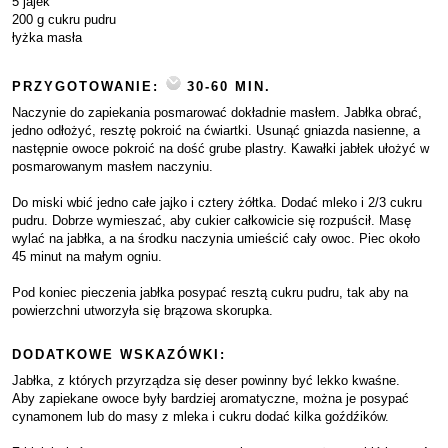
5 jajek
200 g cukru pudru
łyżka masła
PRZYGOTOWANIE:
30-60 MIN.
Naczynie do zapiekania posmarować dokładnie masłem. Jabłka obrać,
jedno odłożyć, resztę pokroić na ćwiartki. Usunąć gniazda nasienne, a
następnie owoce pokroić na dość grube plastry. Kawałki jabłek ułożyć w
posmarowanym masłem naczyniu.
Do miski wbić jedno całe jajko i cztery żółtka. Dodać mleko i 2/3 cukru
pudru. Dobrze wymieszać, aby cukier całkowicie się rozpuścił. Masę
wylać na jabłka, a na środku naczynia umieścić cały owoc. Piec około
45 minut na małym ogniu.
Pod koniec pieczenia jabłka posypać resztą cukru pudru, tak aby na
powierzchni utworzyła się brązowa skorupka.
DODATKOWE WSKAZÓWKI:
Jabłka, z których przyrządza się deser powinny być lekko kwaśne.
Aby zapiekane owoce były bardziej aromatyczne, można je posypać
cynamonem lub do masy z mleka i cukru dodać kilka goźdźików.