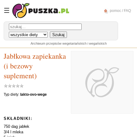
☰
pomoc / FAQ
Archiwum przepisów wegetariańskich i wegańskich
Jabłkowa zapiekanka
(i bezowy
suplement)
Typ diety:
lakto-ovo-wege
SKŁADNIKI:
750 dag jabłek
3/4 l mleka