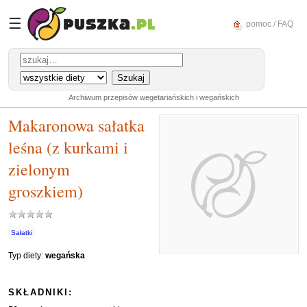
☰
pomoc / FAQ
Archiwum przepisów wegetariańskich i wegańskich
Makaronowa sałatka
leśna (z kurkami i
zielonym
groszkiem)
Sałatki
Typ diety:
wegańska
SKŁADNIKI: