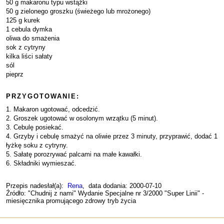
50 g makaronu typu wstążki
50 g zielonego groszku (świeżego lub mrożonego)
125 g kurek
1 cebula dymka
oliwa do smażenia
sok z cytryny
kilka liści sałaty
sól
pieprz
PRZYGOTOWANIE:
1. Makaron ugotować, odcedzić.
2. Groszek ugotować w osolonym wrzątku (5 minut).
3. Cebulę posiekać.
4. Grzyby i cebulę smażyć na oliwie przez 3 minuty, przyprawić, dodać 1
łyżkę soku z cytryny.
5. Sałatę porozrywać palcami na małe kawałki.
6. Składniki wymieszać.
Przepis nadesłał(a):
Rena
, data dodania: 2000-07-10
Źródło: "Chudnij z nami" Wydanie Specjalne nr 3/2000 "Super Linii" -
miesięcznika promującego zdrowy tryb życia