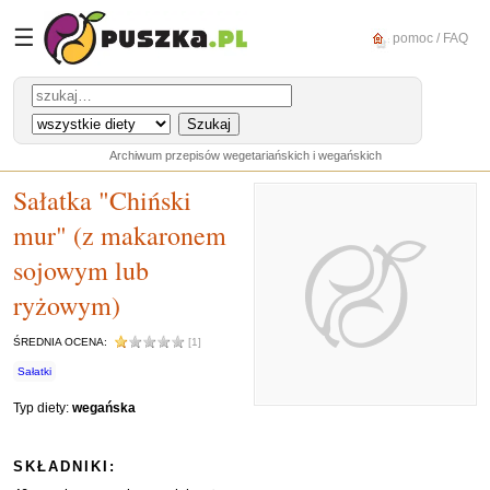
☰
pomoc / FAQ
Archiwum przepisów wegetariańskich i wegańskich
Sałatka "Chiński
mur" (z makaronem
sojowym lub
ryżowym)
ŚREDNIA OCENA:
[1]
Sałatki
Typ diety:
wegańska
SKŁADNIKI: