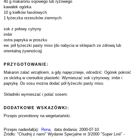
40 g makaronu sojowego lub ryżowego
kawałek ogórka
10 g kiełków fasolowych
1 łyżeczka orzeszków ziemnych
sok z połowy cytryny
imbir
ostra papryka w proszku
ew. pół łyżeczki pasty miso (do nabycia w sklepach ze zdrową lub
orientalną żywnością)
PRZYGOTOWANIE:
Makaron zalać wrzątkiem, a gdy napęcznieje, odcedzić. Ogórek pokroić
ze skórką w cieniutkie plasterki. Wymieszać sok cytrynowy, imbir i
paprykę. Do sosu można dodać pół łyżeczki pasty miso.
Składniki wymieszać i polać sosem.
DODATKOWE WSKAZÓWKI:
Przepis przerobiony na wegetariański.
Przepis nadesłał(a):
Rena
, data dodania: 2000-07-10
Źródło: "Chudnij z nami" Wydanie Specjalne nr 3/2000 "Super Linii" -