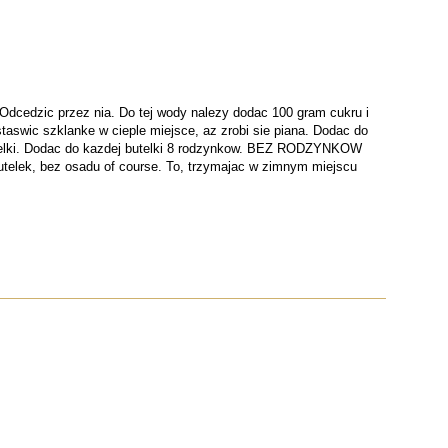
 Odcedzic przez nia. Do tej wody nalezy dodac 100 gram cukru i
taswic szklanke w cieple miejsce, az zrobi sie piana. Dodac do
utelki. Dodac do kazdej butelki 8 rodzynkow. BEZ RODZYNKOW
butelek, bez osadu of course. To, trzymajac w zimnym miejscu