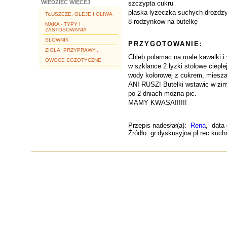
WIEDZIEĆ WIĘCEJ
szczypta cukru
plaska lyzeczka suchych drozdzy
TŁUSZCZE, OLEJE I OLIWA
8 rodzynkow na butelkę
MĄKA - TYPY I
ZASTOSOWANIA
SŁOWNIK
PRZYGOTOWANIE:
ZIOŁA, PRZYPRAWY...
Chleb polamac na male kawalki i 
OWOCE EGZOTYCZNE
w szklance 2 lyzki stolowe ciepl
wody kolorowej z cukrem, miesza
ANI RUSZ! Butelki wstawic w zimn
po 2 dniach mozna pic.
MAMY KWASA!!!!!!
Przepis nadesłał(a):
Rena
, data
Źródło: gr.dyskusyjna pl.rec.kuc