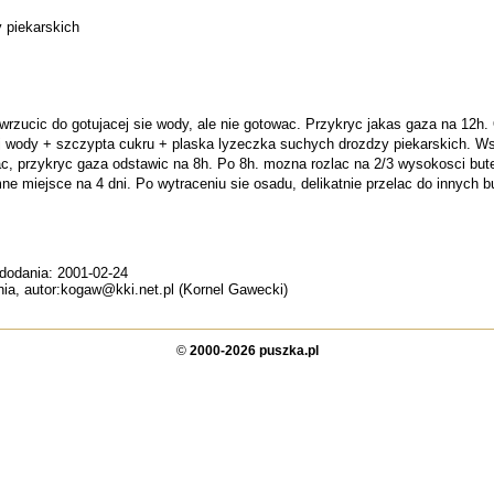
 piekarskich
wrzucic do gotujacej sie wody, ale nie gotowac. Przykryc jakas gaza na 12h.
ej wody + szczypta cukru + plaska lyzeczka suchych drozdzy piekarskich. Ws
c, przykryc gaza odstawic na 8h. Po 8h. mozna rozlac na 2/3 wysokosci b
e miejsce na 4 dni. Po wytraceniu sie osadu, delikatnie przelac do innych 
 dodania: 2001-02-24
hnia, autor:kogaw@kki.net.pl (Kornel Gawecki)
©
2000-2026 puszka.pl