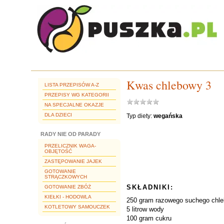
Kwas chlebowy 3
LISTA PRZEPISÓW A-Z
PRZEPISY WG KATEGORII
NA SPECJALNE OKAZJE
DLA DZIECI
Typ diety:
wegańska
RADY NIE OD PARADY
PRZELICZNIK WAGA-
OBJĘTOŚĆ
ZASTĘPOWANIE JAJEK
GOTOWANIE
STRĄCZKOWYCH
SKŁADNIKI:
GOTOWANIE ZBÓŻ
KIEŁKI - HODOWLA
250 gram razowego suchego chle
KOTLETOWY SAMOUCZEK
5 litrow wody
100 gram cukru