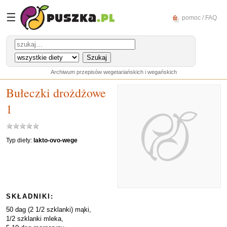
☰
pomoc / FAQ
Archiwum przepisów wegetariańskich i wegańskich
Bułeczki drożdżowe
1
Typ diety:
lakto-ovo-wege
SKŁADNIKI:
50 dag (2 1/2 szklanki) mąki,
1/2 szklanki mleka,