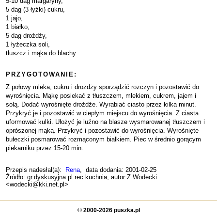
5-10 dag margaryny,
5 dag (3 łyżki) cukru,
1 jajo,
1 białko,
5 dag drożdży,
1 łyżeczka soli,
tłuszcz i mąka do blachy
PRZYGOTOWANIE:
Z połowy mleka, cukru i drożdży sporządzić rozczyn i pozostawić do
wyrośnięcia. Mąkę posiekać z tłuszczem, mlekiem, cukrem, jajem i
solą. Dodać wyrośnięte drożdże. Wyrabiać ciasto przez kilka minut.
Przykryć je i pozostawić w ciepłym miejscu do wyrośnięcia. Z ciasta
uformować kulki. Ułożyć je luźno na blasze wysmarowanej tłuszczem i
oprószonej mąką. Przykryć i pozostawić do wyrośnięcia. Wyrośnięte
bułeczki posmarować rozmąconym białkiem. Piec w średnio gorącym
piekarniku przez 15-20 min.
Przepis nadesłał(a):
Rena
, data dodania: 2001-02-25
Źródło: gr.dyskusyjna pl.rec.kuchnia, autor:Z.Wodecki
<wodecki@kki.net.pl>
©
2000-2026 puszka.pl