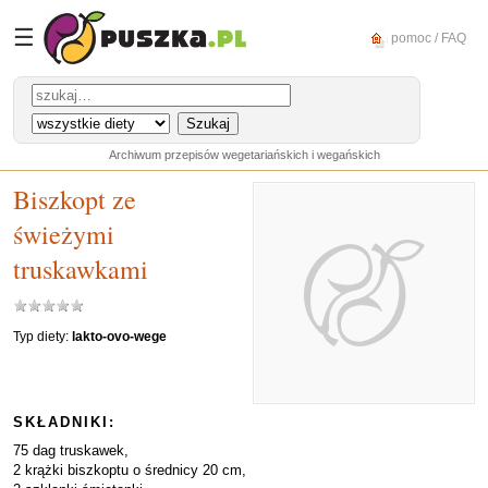
☰
pomoc / FAQ
Archiwum przepisów wegetariańskich i wegańskich
Biszkopt ze
świeżymi
truskawkami
Typ diety:
lakto-ovo-wege
SKŁADNIKI:
75 dag truskawek,
2 krążki biszkoptu o średnicy 20 cm,