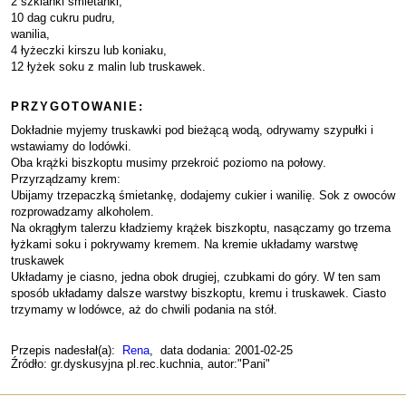
2 szklanki śmietanki,
10 dag cukru pudru,
wanilia,
4 łyżeczki kirszu lub koniaku,
12 łyżek soku z malin lub truskawek.
PRZYGOTOWANIE:
Dokładnie myjemy truskawki pod bieżącą wodą, odrywamy szypułki i
wstawiamy do lodówki.
Oba krążki biszkoptu musimy przekroić poziomo na połowy.
Przyrządzamy krem:
Ubijamy trzepaczką śmietankę, dodajemy cukier i wanilię. Sok z owoców
rozprowadzamy alkoholem.
Na okrągłym talerzu kładziemy krążek biszkoptu, nasączamy go trzema
łyżkami soku i pokrywamy kremem. Na kremie układamy warstwę
truskawek
Układamy je ciasno, jedna obok drugiej, czubkami do góry. W ten sam
sposób układamy dalsze warstwy biszkoptu, kremu i truskawek. Ciasto
trzymamy w lodówce, aż do chwili podania na stół.
Przepis nadesłał(a):
Rena
, data dodania: 2001-02-25
Źródło: gr.dyskusyjna pl.rec.kuchnia, autor:"Pani"