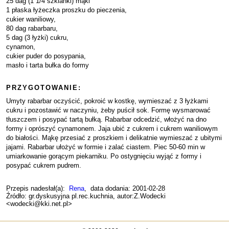
25 dag (1 1/4 szklanki) mąki
1 płaska łyżeczka proszku do pieczenia,
cukier waniliowy,
80 dag rabarbaru,
5 dag (3 łyżki) cukru,
cynamon,
cukier puder do posypania,
masło i tarta bułka do formy
PRZYGOTOWANIE:
Umyty rabarbar oczyścić, pokroić w kostkę, wymieszać z 3 łyżkami
cukru i pozostawić w naczyniu, żeby puścił sok. Formę wysmarować
tłuszczem i posypać tartą bułką. Rabarbar odcedzić, włożyć na dno
formy i oprószyć cynamonem. Jaja ubić z cukrem i cukrem waniliowym
do białości. Mąkę przesiać z proszkiem i delikatnie wymieszać z ubitymi
jajami. Rabarbar ułożyć w formie i zalać ciastem. Piec 50-60 min w
umiarkowanie gorącym piekarniku. Po ostygnięciu wyjąć z formy i
posypać cukrem pudrem.
Przepis nadesłał(a):
Rena
, data dodania: 2001-02-28
Źródło: gr.dyskusyjna pl.rec.kuchnia, autor:Z.Wodecki
<wodecki@kki.net.pl>