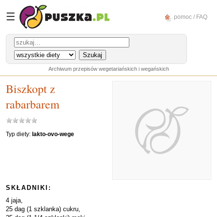
☰
pomoc / FAQ
Archiwum przepisów wegetariańskich i wegańskich
Biszkopt z
rabarbarem
Typ diety:
lakto-ovo-wege
SKŁADNIKI:
4 jaja,
25 dag (1 szklanka) cukru,