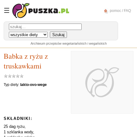
☰
pomoc / FAQ
Archiwum przepisów wegetariańskich i wegańskich
Babka z ryżu z
truskawkami
Typ diety:
lakto-ovo-wege
SKŁADNIKI:
25 dag ryżu,
1 szklanka wody,