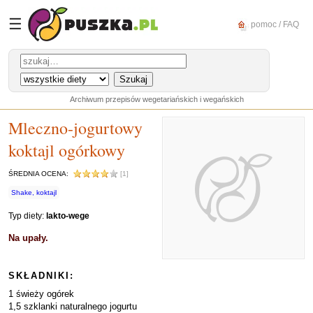
☰
pomoc / FAQ
Archiwum przepisów wegetariańskich i wegańskich
Mleczno-jogurtowy
koktajl ogórkowy
ŚREDNIA OCENA:
[1]
Shake, koktajl
Typ diety:
lakto-wege
Na upały.
SKŁADNIKI:
1 świeży ogórek
1,5 szklanki naturalnego jogurtu