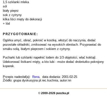
1,5 szklanki mleka
sól
biały pieprz
sok z cytryny
kilka liści mięty do dekoracji
+ lód
PRZYGOTOWANIE:
Ogórka umyć, obrać, pokroić w kostkę, włożyć do naczynia, dodać
pozostałe składniki, zmiksować na wysokich obrotach. Przyprawiać do
smaku solą, białym pieprzem i sokiem z cytryny.
Pucharki lub szklanki napełnić lodem do 1/3 objętości, wlać koktajl.
Udekorować listkami mięty, a kto lubi - może dodać drobniutko pokrojony
koperek.
Przepis nadesłał(a):
Rena
, data dodania: 2001-02-25
Źródło: grupa dyskusyjna pl.rec.kuchnia, autor:nn
©
2000-2026 puszka.pl