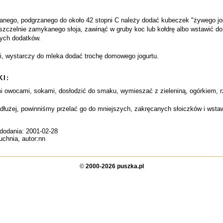
anego, podgrzanego do około 42 stopni C należy dodać kubeczek "żywego jogur
szczelnie zamykanego słoja, zawinąć w gruby koc lub kołdrę albo wstawić do
nych dodatków.
ji, wystarczy do mleka dodać trochę domowego jogurtu.
I:
 owocami, sokami, dosłodzić do smaku, wymieszać z zieleniną, ogórkiem, r
łużej, powinniśmy przelać go do mniejszych, zakręcanych słoiczków i wstawi
 dodania: 2001-02-28
uchnia, autor:nn
©
2000-2026 puszka.pl