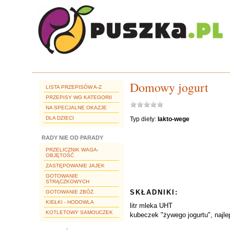
Domowy jogurt
LISTA PRZEPISÓW A-Z
PRZEPISY WG KATEGORII
NA SPECJALNE OKAZJE
DLA DZIECI
Typ diety:
lakto-wege
RADY NIE OD PARADY
PRZELICZNIK WAGA-
OBJĘTOŚĆ
ZASTĘPOWANIE JAJEK
GOTOWANIE
STRĄCZKOWYCH
SKŁADNIKI:
GOTOWANIE ZBÓŻ
KIEŁKI - HODOWLA
litr mleka UHT
KOTLETOWY SAMOUCZEK
kubeczek "żywego jogurtu", najlep