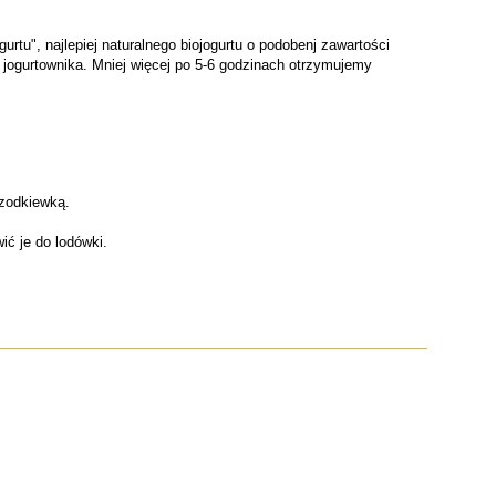
tu", najlepiej naturalnego biojogurtu o podobenj zawartości
 jogurtownika. Mniej więcej po 5-6 godzinach otrzymujemy
zodkiewką.
ć je do lodówki.