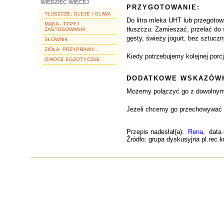
WIEDZIEĆ WIĘCEJ
PRZYGOTOWANIE:
TŁUSZCZE, OLEJE I OLIWA
Do litra mleka UHT lub przegotow
MĄKA - TYPY I
tłuszczu. Zamieszać, przelać do 
ZASTOSOWANIA
gęsty, świeży jogurt, bez sztucz
SŁOWNIK
ZIOŁA, PRZYPRAWY...
Kiedy potrzebujemy kolejnej porc
OWOCE EGZOTYCZNE
DODATKOWE WSKAZÓWK
Możemy połączyć go z dowolnymi
Jeżeli chcemy go przechowywać d
Przepis nadesłał(a):
Rena
, data
Źródło: grupa dyskusyjna pl.rec.k