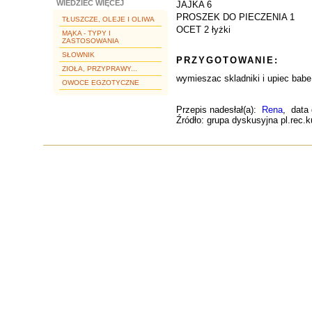
WIEDZIEĆ WIĘCEJ
JAJKA 6
PROSZEK DO PIECZENIA 1
TŁUSZCZE, OLEJE I OLIWA
OCET 2 łyżki
MĄKA - TYPY I
ZASTOSOWANIA
SŁOWNIK
PRZYGOTOWANIE:
ZIOŁA, PRZYPRAWY...
wymieszac skladniki i upiec babe
OWOCE EGZOTYCZNE
Przepis nadesłał(a):
Rena
, data
Źródło: grupa dyskusyjna pl.rec.