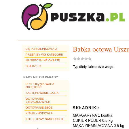
Babka octowa Urszu
LISTA PRZEPISÓW A-Z
PRZEPISY WG KATEGORII
NA SPECJALNE OKAZJE
DLA DZIECI
Typ diety:
lakto-ovo-wege
RADY NIE OD PARADY
PRZELICZNIK WAGA-
OBJĘTOŚĆ
ZASTĘPOWANIE JAJEK
GOTOWANIE
STRĄCZKOWYCH
SKŁADNIKI:
GOTOWANIE ZBÓŻ
KIEŁKI - HODOWLA
MARGARYNA 1 kostka
KOTLETOWY SAMOUCZEK
CUKIER PUDER 0.5 kg
MĄKA ZIEMNIACZANA 0.5 kg